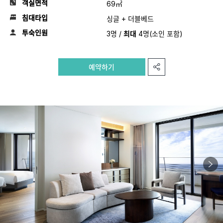
객실면적
69㎡
침대타입
싱글 + 더블베드
투숙인원
3명 /
최대
4명(소인 포함)
예약하기