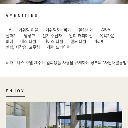
AMENITIES
TV
220V
거위털 이불
거위털&솜 베개
알림시계
전화기
냉장고
전기 주전자
일리 커피머신
목욕가운
비데
베스 타월
페이스 타월
핸드 타월
머리빗
면봉, 화장솜, 고무링
헤어 드라이어
※ 파르나스 호텔 제주는 일회용품 사용을 규제하는 정부의 '자원재활용법'을
ENJOY