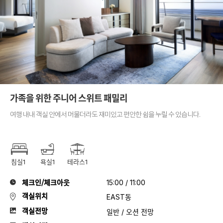
가족을 위한 주니어 스위트 패밀리
여행 내내 객실 안에서 머물더라도 재미있고 편안한 쉼을 누릴 수 있습니다.
침실1
욕실1
테라스1
체크인/체크아웃
15:00 / 11:00
객실위치
EAST동
객실전망
일반 / 오션 전망