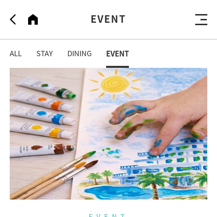
EVENT
ALL
STAY
DINING
EVENT
PARNAS HOTEL JEJU
제주 서귀포시 중문관광로 72번길 100
대표이사 여인창
|
사업자등록번호 694-85-01932
통신판매신고번호 제2009-서울강남-02226호
064-801-5555
parnashoteljeju@parnas.co.kr
EVENT