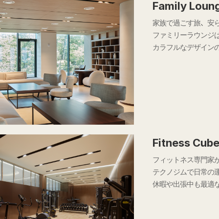
Family Loun
家族で過ごす旅、安
ファミリーラウンジ
カラフルなデザイン
Fitness Cub
フィットネス専門家
テクノジムで日常の
休暇や出張中も最適