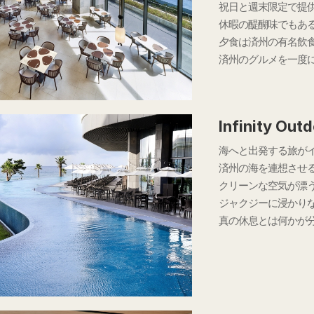
祝日と週末限定で提
休暇の醍醐味でもあ
夕食は済州の有名飲
済州のグルメを一度
Infinity Out
海へと出発する旅が
済州の海を連想させ
クリーンな空気が漂
ジャクジーに浸かり
真の休息とは何かが