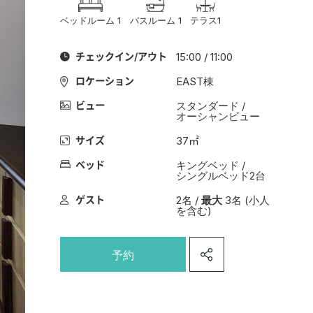
ベッドルーム 1
バスルーム 1
テラス1
チェックイン/アウト
15:00 / 11:00
ロケーション
EAST棟
ビュー
スタンダード /
オーシャンビュー
サイズ
37㎡
ベッド
キングベッド /
シングルベッド2台
ゲスト
2名 /
最大
3名 (小人
を含む)
予約