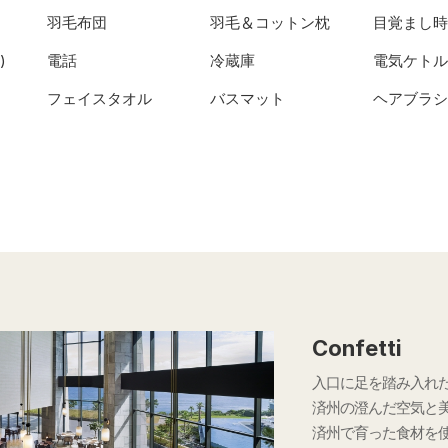
羽毛布団
羽毛＆コットン枕
目覚まし時
)
電話
冷蔵庫
電気ケトル
フェイスタオル
バスマット
ヘアブラシ
Confetti
入口に足を踏み入れ
済州の澄んだ空気と
済州で育った食材を